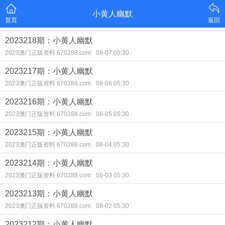
小黄人幽默
首页
返回
2023218期：小黄人幽默
2023澳门正版资料 670288.com
08-07 05:30
2023217期：小黄人幽默
2023澳门正版资料 670288.com
08-06 05:30
2023216期：小黄人幽默
2023澳门正版资料 670288.com
08-05 05:30
2023215期：小黄人幽默
2023澳门正版资料 670288.com
08-04 05:30
2023214期：小黄人幽默
2023澳门正版资料 670288.com
08-03 05:30
2023213期：小黄人幽默
2023澳门正版资料 670288.com
08-02 05:30
2023212期：小黄人幽默