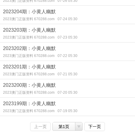
2023澳门正版资料 670288.com
07-26 05:30
2023204期：小黄人幽默
2023澳门正版资料 670288.com
07-24 05:30
2023203期：小黄人幽默
2023澳门正版资料 670288.com
07-23 05:30
2023202期：小黄人幽默
2023澳门正版资料 670288.com
07-22 05:30
2023201期：小黄人幽默
2023澳门正版资料 670288.com
07-21 05:30
2023200期：小黄人幽默
2023澳门正版资料 670288.com
07-20 05:30
2023199期：小黄人幽默
2023澳门正版资料 670288.com
07-19 05:30
上一页
第1页
下一页