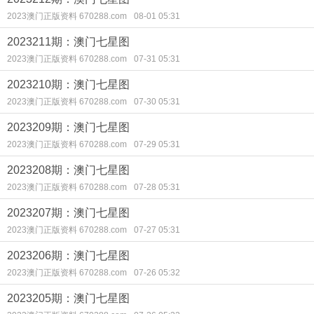
2023澳门正版资料 670288.com
08-01 05:31
2023211期：澳门七星图
2023澳门正版资料 670288.com
07-31 05:31
2023210期：澳门七星图
2023澳门正版资料 670288.com
07-30 05:31
2023209期：澳门七星图
2023澳门正版资料 670288.com
07-29 05:31
2023208期：澳门七星图
2023澳门正版资料 670288.com
07-28 05:31
2023207期：澳门七星图
2023澳门正版资料 670288.com
07-27 05:31
2023206期：澳门七星图
2023澳门正版资料 670288.com
07-26 05:32
2023205期：澳门七星图