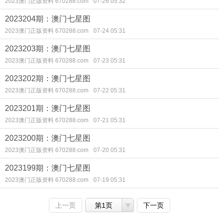
2023澳门正版资料 670288.com
07-26 05:32
2023204期：澳门七星图
2023澳门正版资料 670288.com
07-24 05:31
2023203期：澳门七星图
2023澳门正版资料 670288.com
07-23 05:31
2023202期：澳门七星图
2023澳门正版资料 670288.com
07-22 05:31
2023201期：澳门七星图
2023澳门正版资料 670288.com
07-21 05:31
2023200期：澳门七星图
2023澳门正版资料 670288.com
07-20 05:31
2023199期：澳门七星图
2023澳门正版资料 670288.com
07-19 05:31
上一页
第1页
下一页