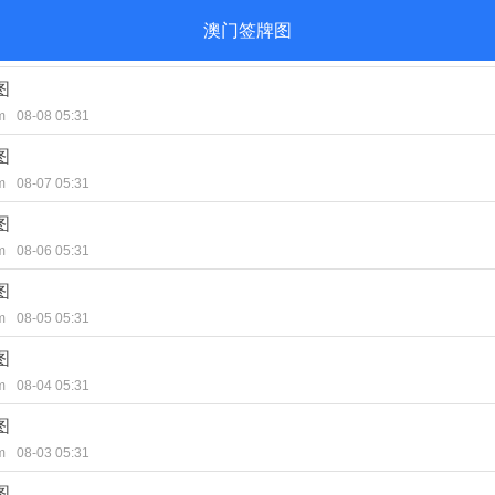
澳门签牌图
图
m
08-08 05:31
图
m
08-07 05:31
图
m
08-06 05:31
图
m
08-05 05:31
图
m
08-04 05:31
图
m
08-03 05:31
图