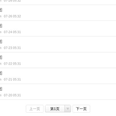
m
07-26 05:32
图
m
07-26 05:32
图
m
07-24 05:31
图
m
07-23 05:31
图
m
07-22 05:31
图
m
07-21 05:31
图
m
07-20 05:31
上一页
第1页
下一页