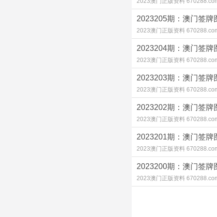
2023澳门正版资料 670288.co
2023205期：澳门签牌
2023澳门正版资料 670288.co
2023204期：澳门签牌
2023澳门正版资料 670288.co
2023203期：澳门签牌
2023澳门正版资料 670288.co
2023202期：澳门签牌
2023澳门正版资料 670288.co
2023201期：澳门签牌
2023澳门正版资料 670288.co
2023200期：澳门签牌
2023澳门正版资料 670288.co