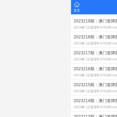
首页
2023219期：澳门签牌
2023澳门正版资料 670288.co
2023218期：澳门签牌
2023澳门正版资料 670288.co
2023217期：澳门签牌
2023澳门正版资料 670288.co
2023216期：澳门签牌
2023澳门正版资料 670288.co
2023215期：澳门签牌
2023澳门正版资料 670288.co
2023214期：澳门签牌
2023澳门正版资料 670288.co
2023213期：澳门签牌