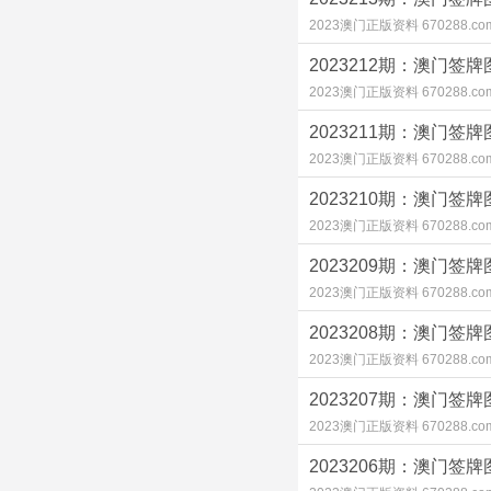
2023澳门正版资料 670288.co
2023212期：澳门签牌
2023澳门正版资料 670288.co
2023211期：澳门签牌
2023澳门正版资料 670288.co
2023210期：澳门签牌
2023澳门正版资料 670288.co
2023209期：澳门签牌
2023澳门正版资料 670288.co
2023208期：澳门签牌
2023澳门正版资料 670288.co
2023207期：澳门签牌
2023澳门正版资料 670288.co
2023206期：澳门签牌